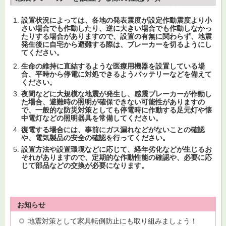
設置状況によっては、各地の発表震度が設定作動震度より小
さい場合でも作動したり、逆に大きい場合でも作動しなかっ
たりする場合がありますので、設置の有無に関わらず、地震
発生後に自宅から避難する際は、ブレーカーを切るようにし
てください。
生命の維持に直結するような医療用機器を設置している場
合、平時から停電に対処できるようバッテリーなどを備えて
ください。
夜間などに大規模な地震が発生し、感震ブレーカーが作動し
た場合、避難時の照明が確保できない可能性がありますの
で、一般的な防災対策としても停電時に作動する足元灯や懐
中電灯などの照明器具を常備してください。
復電する場合には、事前にガス漏れなどがないことの確認
や、電気製品の安全の確認を行ってください。
設置方法や設置環境などに応じて、経年劣化などが生じるお
それがありますので、定期的な作動性能の確認や、必要に応
じて部品などの交換が必要になります。
お知らせ
地震対策として家具転倒防止にも取り組みましょう！