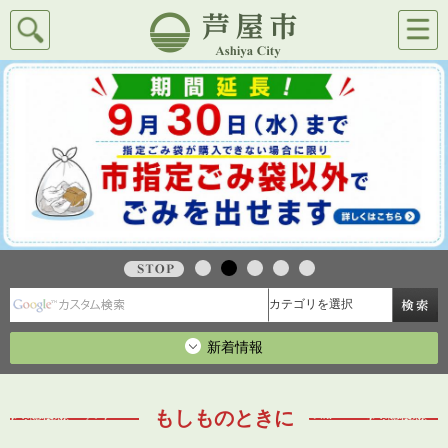
検索
メニ
芦屋市
ュー
stop
新着情報
もしものときに