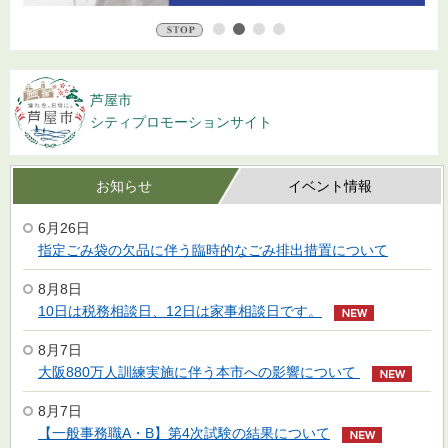
stop
芦屋市
シティプロモーションサイト
お知らせ
イベント情報
6月26日
指定ごみ袋の欠品に伴う臨時的なごみ排出措置について
8月8日
10日は税務相談日、12日は家事相談日です。
8月7日
大阪880万人訓練実施に伴う本市への影響について
8月7日
【一般事務職A・B】第4次試験の結果について