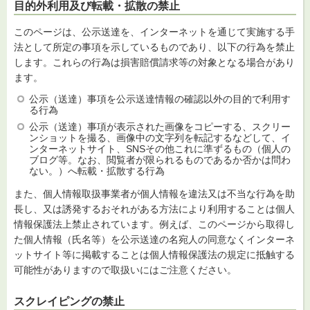
目的外利用及び転載・拡散の禁止
このページは、公示送達を、インターネットを通じて実施する手
法として所定の事項を示しているものであり、以下の行為を禁止
します。これらの行為は損害賠償請求等の対象となる場合があり
ます。
公示（送達）事項を公示送達情報の確認以外の目的で利用す
る行為
公示（送達）事項が表示された画像をコピーする、スクリー
ンショットを撮る、画像中の文字列を転記するなどして、イ
ンターネットサイト、SNSその他これに準ずるもの（個人の
ブログ等。なお、閲覧者が限られるものであるか否かは問わ
ない。）へ転載・拡散する行為
また、個人情報取扱事業者が個人情報を違法又は不当な行為を助
長し、又は誘発するおそれがある方法により利用することは個人
情報保護法上禁止されています。例えば、このページから取得し
た個人情報（氏名等）を公示送達の名宛人の同意なくインターネ
ットサイト等に掲載することは個人情報保護法の規定に抵触する
可能性がありますので取扱いにはご注意ください。
スクレイピングの禁止