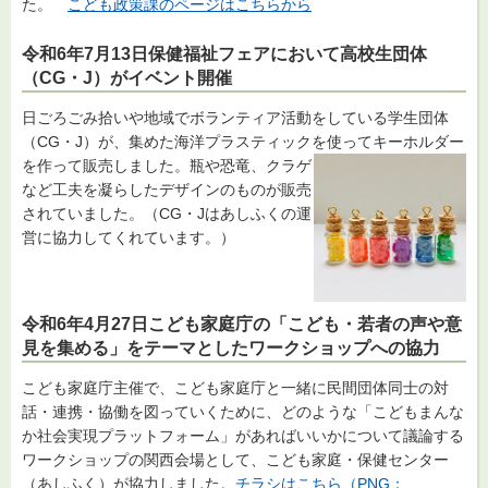
た。
こども政策課のページはこちらから
令和6年7月13日保健福祉フェアにおいて高校生団体
（CG・J）がイベント開催
日ごろごみ拾いや地域でボランティア活動をしている学生団体
（CG・J）が、集めた海洋プラスティックを使ってキーホルダー
を作って販売しました。瓶や恐竜、クラ
ゲ
など工夫を凝らしたデザインのものが販売
されていました。（CG・Jはあしふくの運
営に協力してくれています。）
令和6年4月27日こども家庭庁の「こども・若者の声や意
見を集める」をテーマとしたワークショップへの協力
こども家庭庁主催で、こども家庭庁と一緒に民間団体同士の対
話・連携・協働を図っていくために、どのような「こどもまんな
か社会実現プラットフォーム」があればいいかについて議論する
ワークショップの関西会場として、こども家庭・保健センター
（あしふく）が協力しました。
チラシはこちら（PNG：