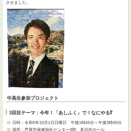
させました。
中高生参加プロジェクト
3回目テーマ：今年！「あしふく」で！なにやる⁉
日時：令和5年10月1日日曜日 午後1時45分～午後3時00分
場所：芦屋市保健福祉センター3階 多目的ホール