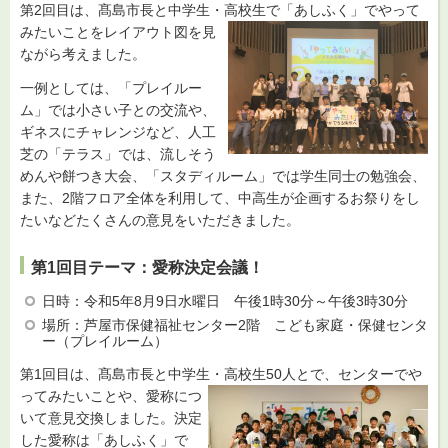
第2回目は、髙島市長と中学生・高校生で「あしふく」で
やって
みたいことをレイアウト図を見
ながら考えました。
一例としては、「プレイルー
ム」では小さい子との交流や、
ギネスにチャレンジなど、人工
芝の「テラス」では、流しそう
めんや餅つき大会、「スタディルーム」では学生同士の勉強会、
また、2階フロア全体を利用して、中高生が企画するお祭りをし
たいなどたくさんの意見をいただきました。
第1回目テーマ：愛称決定会議！
日時：令和5年8月9日水曜日 午後1時30分～午後3時30分
場所：芦屋市保健福祉センター2階 こども家庭・保健センタ
ー（プレイルーム）
第1回目は、髙島市長と中学生・高校生50人とで、センターでや
ってみ
たいことや、愛称につ
いて意見交換しました。決定
した愛称は「あしふく」で