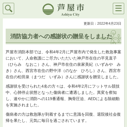
検索
メニ
芦屋市
ュー
更新日：2022年4月23日
消防協力者への感謝状の贈呈をしました
芦屋市消防本部では、令和4年2月に芦屋市内で発生した救急事案
において、人命救護にご尽力いただいた神戸市在住の平見直子
（ひらみ なおこ）さん、神戸市在住の泉家美紀（いずみや み
き）さん、西宮市在住の野中洋（のなか ひろし）さん、西宮市
在住の松田泉（まつだ いずみ）さんに感謝状を贈呈しました。
感謝状を受けられた4名の方々は、令和4年2月にフットサル競技
中、心肺停止状態となった傷病者に遭遇しました。異変を察知
し、速やかに消防への119番通報、胸骨圧迫、AEDによる除細動
を実施されました。
傷病者の方は救急隊が到着するまでに意識を回復、退院後社会復
帰を果たし、元気に毎日を過ごされています。