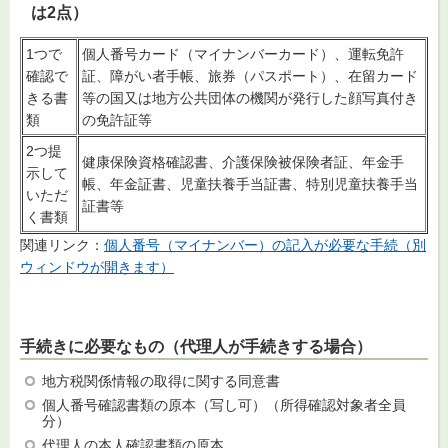
は2点）
1つで
個人番号カード（マイナンバーカード）、運転免許
確認で
証、障がい者手帳、旅券（パスポート）、在留カード
きる書
等の国又は地方公共団体の機関が発行した顔写真付き
類
の免許証等
2つ提
健康保険資格確認書、介護保険被保険者証、年金手
示して
帳、年金証書、児童扶養手当証書、特別児童扶養手当
いただ
証書等
く書類
関連リンク：
個人番号（マイナンバー）の記入が必要な手続（別
ウィンドウが開きます）
手続きに必要なもの（代理人が手続きする場合）
地方税関係情報の取得に関する同意書
個人番号確認書類の原本（写し可）（所得確認対象者全員
分）
代理人の本人確認書類の原本