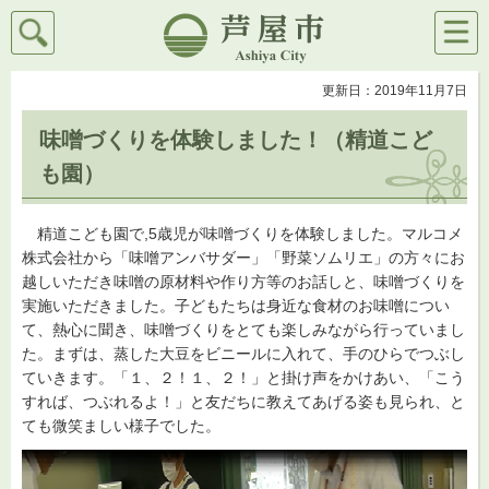
検索
メニ
芦屋市
ュー
更新日：2019年11月7日
味噌づくりを体験しました！（精道こど
も園）
精道こども園で,5歳児が味噌づくりを体験しました。マルコメ
株式会社から「味噌アンバサダー」「野菜ソムリエ」の方々にお
越しいただき味噌の原材料や作り方等のお話しと、味噌づくりを
実施いただきました。子どもたちは身近な食材のお味噌につい
て、熱心に聞き、味噌づくりをとても楽しみながら行っていまし
た。まずは、蒸した大豆をビニールに入れて、手のひらでつぶし
ていきます。「１、２！１、２！」と掛け声をかけあい、「こう
すれば、つぶれるよ！」と友だちに教えてあげる姿も見られ、と
ても微笑ましい様子でした。