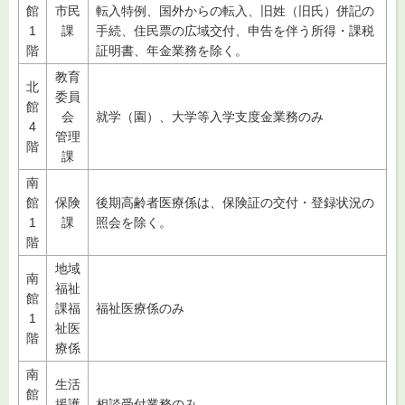
館
市民
転入特例、国外からの転入、旧姓（旧氏）併記の
1
課
手続、住民票の広域交付、申告を伴う所得・課税
階
証明書、年金業務を除く。
教育
北
委員
館
会
就学（園）、大学等入学支度金業務のみ
4
管理
階
課
南
館
保険
後期高齢者医療係は、保険証の交付・登録状況の
1
課
照会を除く。
階
地域
南
福祉
館
課福
福祉医療係のみ
1
祉医
階
療係
南
生活
館
援護
相談受付業務のみ