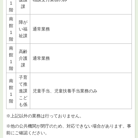
1
課
階
南
障が
館
い福
通常業務
1
祉課
階
南
高齢
館
介護
通常業務
1
課
階
子育
南
て推
館
進課
児童手当、児童扶養手当業務のみ
1
こど
階
も係
※上記以外の業務は行っておりません。
※他の公共機関が閉庁のため、対応できない場合があります。事
前にご確認ください。