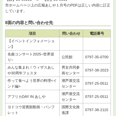
市ホームページ上の広報あしや１月号のPDFは正しい内容に訂正
しています。
8面の内容と問い合わせ先
項目
問い合わせ
電話番号
【イベントインフォメーショ
ン】
名曲コンサート2025~世界巡
公民館
0797-35-0700
り~
みんな集まれ！ウィザスあし
男女共同参
0797-38-2023
や30周年フェスタ
画センター
作って食べよう世界の料理<イ
潮芦屋交流
0797-25-0511
ンド編>
センター
潮芦屋交流
アフリカDAY IN あしや
0797-25-0511
センター
ヨドコウ迎賓館動画・パンフ
国際文化推
0797-38-2115
レット
進課