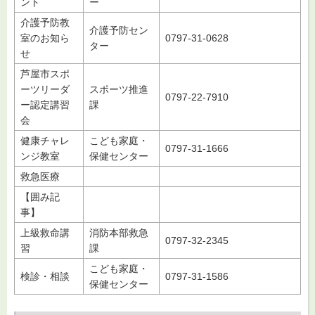
ント
ー
介護予防教
介護予防セン
室のお知ら
0797-31-0628
ター
せ
芦屋市スポ
ーツリーダ
スポーツ推進
0797-22-7910
ー認定講習
課
会
健康チャレ
こども家庭・
0797-31-1666
ンジ教室
保健センター
救急医療
【囲み記
事】
上級救命講
消防本部救急
0797-32-2345
習
課
こども家庭・
検診・相談
0797-31-1586
保健センター