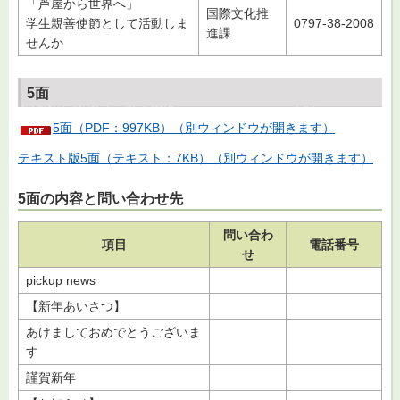
「芦屋から世界へ」
国際文化推
学生親善使節として活動しま
0797-38-2008
進課
せんか
5面
5面（PDF：997KB）（別ウィンドウが開きます）
テキスト版5面（テキスト：7KB）（別ウィンドウが開きます）
5面の内容と問い合わせ先
問い合わ
項目
電話番号
せ
pickup news
【新年あいさつ】
あけましておめでとうございま
す
謹賀新年