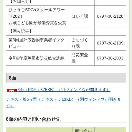
【お知らせ】
ひょうごSDGsスクールアワー
ド2024
ほいく課
0797-38-2128
西蔵こども園が最優秀賞を受賞
【囲み記事】
第3回屋外広告物事業者インタ
まちづく
0797-38-2109
ビュー
り課
防災安全
令和6年度芦屋市防災総合訓練
0797-38-2093
課
6面
6面（PDF：675KB）（別ウィンドウが開きます）
テキスト版6-7面（テキスト：13KB）（別ウィンドウが開きま
す）
6面の内容と問い合わせ先
問い合わ