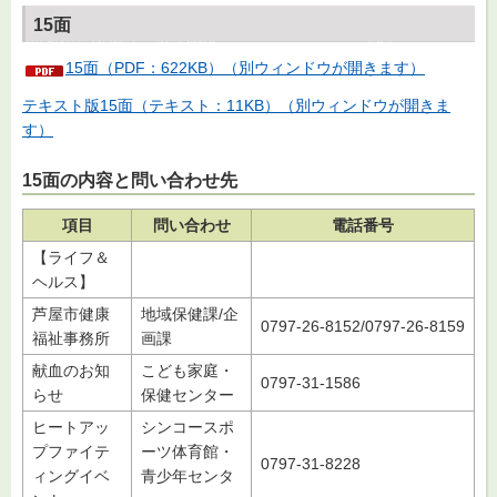
15面
15面（PDF：622KB）（別ウィンドウが開きます）
テキスト版15面（テキスト：11KB）（別ウィンドウが開きま
す）
15面の内容と問い合わせ先
項目
問い合わせ
電話番号
【ライフ＆
ヘルス】
芦屋市健康
地域保健課/企
0797-26-8152/0797-26-8159
福祉事務所
画課
献血のお知
こども家庭・
0797-31-1586
らせ
保健センター
ヒートアッ
シンコースポ
プファイテ
ーツ体育館・
0797-31-8228
ィングイベ
青少年センタ