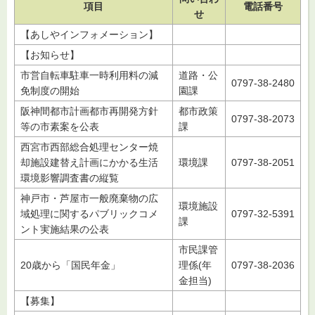
項目
電話番号
せ
【あしやインフォメーション】
【お知らせ】
市営自転車駐車一時利用料の減
道路・公
0797-38-2480
免制度の開始
園課
阪神間都市計画都市再開発方針
都市政策
0797-38-2073
等の市素案を公表
課
西宮市西部総合処理センター焼
却施設建替え計画にかかる生活
環境課
0797-38-2051
環境影響調査書の縦覧
神戸市・芦屋市一般廃棄物の広
環境施設
域処理に関するパブリックコメ
0797-32-5391
課
ント実施結果の公表
市民課管
20歳から「国民年金」
理係(年
0797-38-2036
金担当)
【募集】