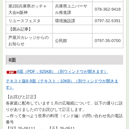
第2回兵庫県ボッチャ
兵庫県ユニバーサ
078-362-9418
大会in阪神
ル推進課
リユースフェスタ
環境施設課
0797-32-5391
【囲み記事】
芦屋川カレッジからの
公民館
0797-35-0700
お知らせ
8面
8面（PDF：925KB）（別ウィンドウが開きます）
テキスト版8-9面（テキスト：10KB）（別ウィンドウが開きま
す）
【お詫びと訂正】
各家庭に配布しています１月の広報紙について、以下の通りに誤
りがありましたのでお詫びして訂正します。
→作って食べよう世界の料理〈インド編〉の問い合わせ先の電話
番号
【誤】25-05111 → 【正】25-0511