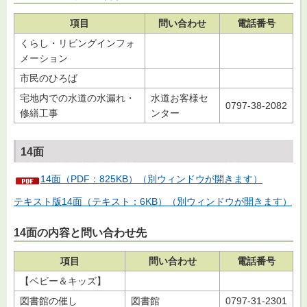
項目
問い合わせ
電話番号
くらし・リビングインフォ
メーション
市民のひろば
宅地内での水道の水漏れ・
水道お客様セ
0797-38-2082
修繕工事
ンター
14面
14面（PDF：825KB）（別ウィンドウが開きます）
テキスト版14面（テキスト：6KB）（別ウィンドウが開きます）
14面の内容と問い合わせ先
項目
問い合わせ
電話番号
【ベビー＆キッズ】
図書館の催し
図書館
0797-31-2301