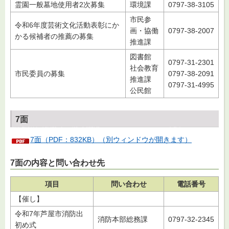
霊園一般墓地使用者2次募集
環境課
0797-38-3105
市民参
令和6年度芸術文化活動表彰にか
画・協働
0797-38-2007
かる候補者の推薦の募集
推進課
図書館
0797-31-2301
社会教育
市民委員の募集
0797-38-2091
推進課
0797-31-4995
公民館
7面
7面（PDF：832KB）（別ウィンドウが開きます）
7面の内容と問い合わせ先
項目
問い合わせ
電話番号
【催し】
令和7年芦屋市消防出
消防本部総務課
0797-32-2345
初め式