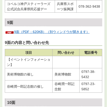
コベルコ神戸スティーラーズ
兵庫県スポ
078-362-9438
公式試合兵庫県民応援デー
ーツ振興課
9面
9面（PDF：620KB）（別ウィンドウが開きます）
9面の内容と問い合わせ先
項目
問い合わせ
電話番号
【イベントインフォメーショ
ン】
0797-38-
美術博物館の催し
美術博物館
5432
谷崎潤一郎記
0797-23-
谷崎潤一郎記念館の催し
念館
5852
10面