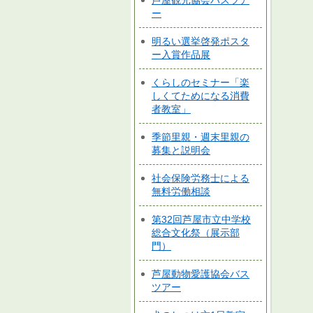
芦屋観光協会バスツア
ー
明るい選挙啓発ポスタ
ー入賞作品展
くらしのセミナー「楽
しくてためになる消費
者教室」
季節里親・週末里親の
募集と説明会
社会保険労務士による
無料労働相談
第32回芦屋市立中学校
総合文化祭（展示部
門）
芦屋動物愛護協会バス
ツアー