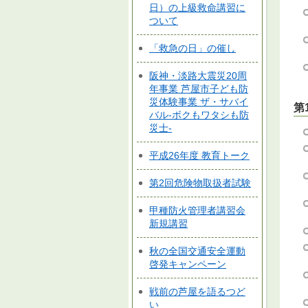
日）の上級救命講習に
ついて
「救急の日」の催し
阪神・淡路大震災20周
年事業 芦屋市子ども防
災体験事業 ザ・サバイ
第
バル-ボクもワタシも防
災士-
平成26年度 教育トーク
第2回危険物取扱者試験
甲種防火管理者講習会
新規講習
秋の全国交通安全運動
啓発キャンペーン
戦前の芦屋を語るつど
い