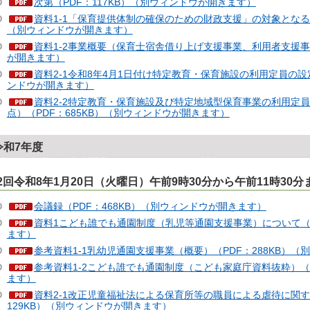
次第（PDF：117KB）（別ウィンドウが開きます）
資料1-1「保育提供体制の確保のための財政支援」の対象となる事
（別ウィンドウが開きます）
資料1-2事業概要（保育士宿舎借り上げ支援事業、利用者支援事業
が開きます）
資料2-1令和8年4月1日付け特定教育・保育施設の利用定員の設定
ンドウが開きます）
資料2-2特定教育・保育施設及び特定地域型保育事業の利用定員
点）（PDF：685KB）（別ウィンドウが開きます）
令和7年度
2回令和8年1月20日（火曜日）午前9時30分から午前11時30分
会議録（PDF：468KB）（別ウィンドウが開きます）
資料1こども誰でも通園制度（乳児等通園支援事業）について（P
ます）
参考資料1-1乳幼児通園支援事業（概要）（PDF：288KB）
参考資料1-2こども誰でも通園制度（こども家庭庁資料抜粋）（P
ます）
資料2-1改正児童福祉法による保育所等の職員による虐待に関す
129KB）（別ウィンドウが開きます）