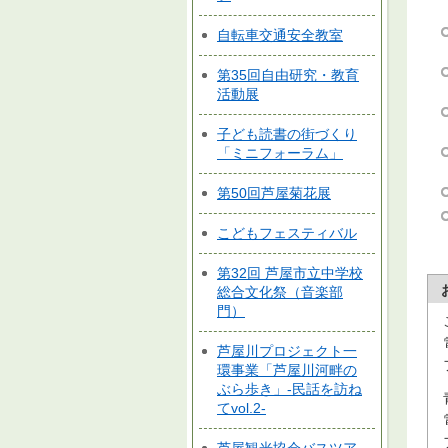
自転車交通安全教室
第35回自由研究・教育
活動展
子ども読書の街づくり
「ミニフォーラム」
第50回芦屋菊花展
こどもフェスティバル
第32回 芦屋市立中学校
総合文化祭（音楽部
門）
芦屋川プロジェクト一
環事業「芦屋川河畔の
ぶら歩き」-民話を訪ね
てvol.2-