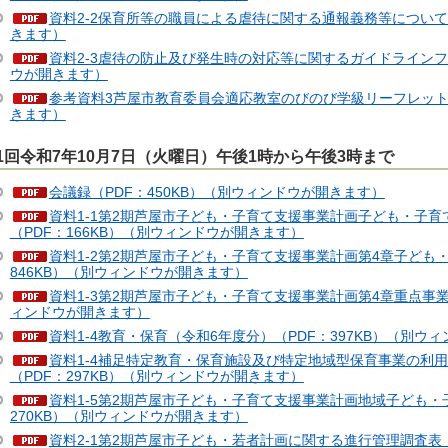
資料2-2保育所等の職員による虐待に関する通報義務等について（
きます）
資料2-3虐待の防止及び発生時の対応等に関するガイドラインフロ
ウが開きます）
参考資料3芦屋市教育委員会適応教室のびのび学級リーフレット（
きます）
1回令和7年10月7日（火曜日）午後1時から午後3時まで
会議録（PDF：450KB）（別ウィンドウが開きます）
資料1-1第2期芦屋市子ども・子育て支援事業計画子ども・子
（PDF：166KB）（別ウィンドウが開きます）
資料1-2第2期芦屋市子ども・子育て支援事業計画第4章子ども
846KB）（別ウィンドウが開きます）
資料1-3第2期芦屋市子ども・子育て支援事業計画第4章重点事業実
ィンドウが開きます）
資料1-4教育・保育（令和6年度分）（PDF：397KB）（別ウ
資料1-4補足特定教育・保育施設及び特定地域型保育事業の利用
（PDF：297KB）（別ウィンドウが開きます）
資料1-5第2期芦屋市子ども・子育て支援事業計画地域子ども・
270KB）（別ウィンドウが開きます）
資料2-1第2期芦屋市子ども・若者計画に関する進行管理調査表（