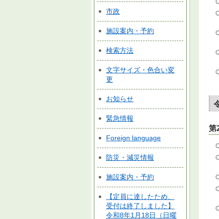
市政
施設案内・予約
検索方法
文字サイズ・色合い変
更
お知らせ
緊急情報
第
Foreign language
防災・減災情報
施設案内・予約
【定員に達したため、
受付は終了しました】
令和8年1月18日（日曜