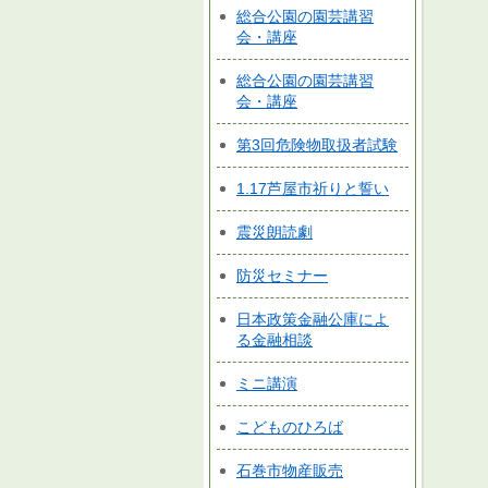
総合公園の園芸講習
会・講座
総合公園の園芸講習
会・講座
第3回危険物取扱者試験
1.17芦屋市祈りと誓い
震災朗読劇
防災セミナー
日本政策金融公庫によ
る金融相談
ミニ講演
こどものひろば
石巻市物産販売