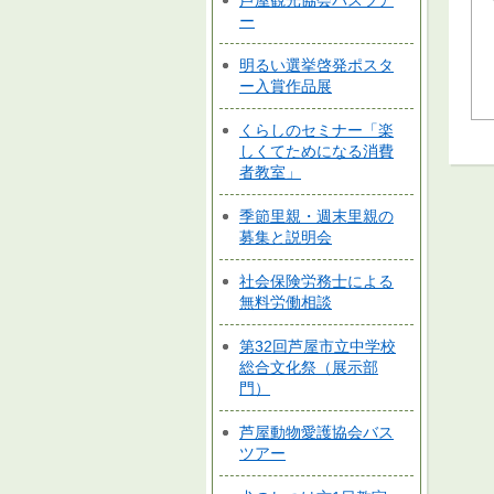
芦屋観光協会バスツア
ー
明るい選挙啓発ポスタ
ー入賞作品展
くらしのセミナー「楽
しくてためになる消費
者教室」
季節里親・週末里親の
募集と説明会
社会保険労務士による
無料労働相談
第32回芦屋市立中学校
総合文化祭（展示部
門）
芦屋動物愛護協会バス
ツアー