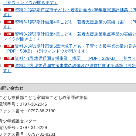
（別ウィンドウが開きます）
資料2-2第2期芦屋市子ども・若者計画令和6年度実施評価票（P
す）
資料3-1第3期計画第4章こども・若者支援施策の実績（案）（P
す）
資料3-2第3期計画第4章こども・若者支援施策重点事業の実績と
ンドウが開きます）
資料3-3第3期計画第5章地域子ども・子育て支援事業の量の見
（PDF：58KB）（別ウィンドウが開きます）
資料4-1乳幼児通園支援事業（概要）（PDF：226KB）（別
資料4-2乳児等通園支援事業の設備及び運営に関する基準（PDF：
す）
お問い合わせ
こども福祉部こども家庭室こども政策課政策係
電話番号：0797-38-2045
ファクス番号：0797-38-2190
青少年愛護センター
電話番号：0797-31-8229
ファクス番号：0797-31-8231