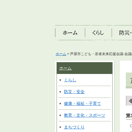
ホーム
くらし
防災・安
ホーム
> 芦屋市こども・若者未来応援会議-会議
ホーム
くらし
防災・安全
健康・福祉・子育て
教育・文化・スポーツ
第
まちづくり