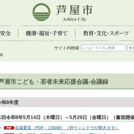
芦屋市
全
健康・福祉・子育て
教育・文化・スポーツ
サイト内検索
録
芦屋市こども・若者未来応援会議-会議録
令和8年度
1回令和8年5月14日（木曜日）～5月29日（金曜日）（書面開
会議要旨（PDF：136KB）（別ウィンドウが開きます）