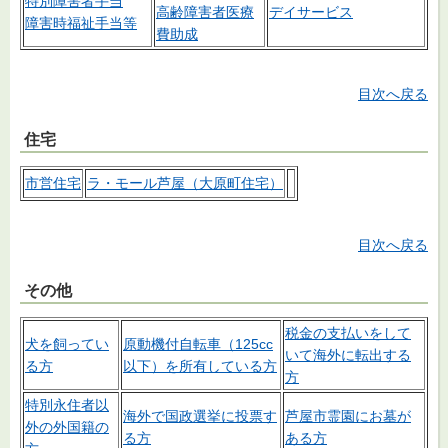
特別障害者手当
高齢障害者医療
デイサービス
障害時福祉手当等
費助成
目次へ戻る
住宅
市営住宅
ラ・モール芦屋（大原町住宅）
目次へ戻る
その他
税金の支払いをして
犬を飼ってい
原動機付自転車（125cc
いて海外に転出する
る方
以下）を所有している方
方
特別永住者以
海外で国政選挙に投票す
芦屋市霊園にお墓が
外の外国籍の
る方
ある方