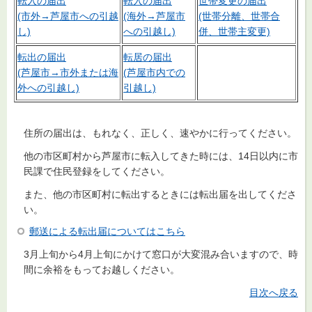
転入の届出
転入の届出
世帯変更の届出
(市外→芦屋市への引越
(海外→芦屋市
(世帯分離、世帯合
し)
への引越し)
併、世帯主変更)
転出の届出
転居の届出
(芦屋市→市外または海
(芦屋市内での
外への引越し)
引越し)
住所の届出は、もれなく、正しく、速やかに行ってください。
他の市区町村から芦屋市に転入してきた時には、14日以内に市
民課で住民登録をしてください。
また、他の市区町村に転出するときには転出届を出してくださ
い。
郵送による転出届についてはこちら
3月上旬から4月上旬にかけて窓口が大変混み合いますので、時
間に余裕をもってお越しください。
目次へ戻る