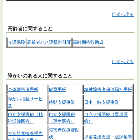
目次へ戻る
高齢者に関すること
介護保険
高齢者バス運賃割引証
高齢期移行助成
目次へ戻る
障がいのある人に関すること
身体障害者手帳
療育手帳
精神障害者保健福祉手帳
障がい福祉サービ
移動支援事業
日中一時支援事業
ス
自立支援医療（精
自立支援医療
自立支援医療（育成医
神通院医療）
（更生医療）
療）
障害者医療費助
特別児童扶養手当
成
児童発達支援・放課後等