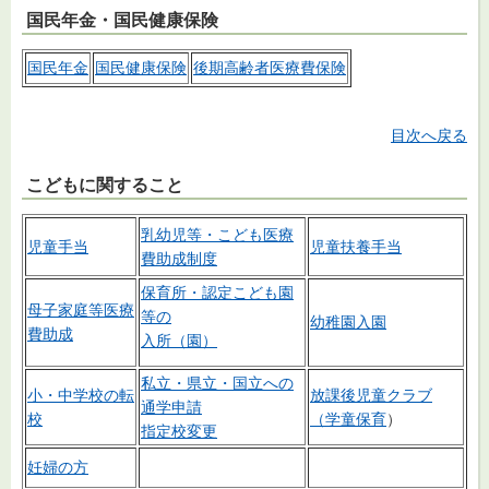
国民年金・国民健康保険
国民年金
国民健康保険
後期高齢者医療費保険
目次へ戻る
こどもに関すること
乳幼児等・こども医療
児童手当
児童扶養手当
費助成制度
保育所・認定こども園
母子家庭等医療
等の
幼稚園入園
費助成
入所（園）
私立・県立・国立への
小・中学校の転
放課後児童クラブ
通学申請
校
（
学童保育
）
指定校変更
妊婦の方