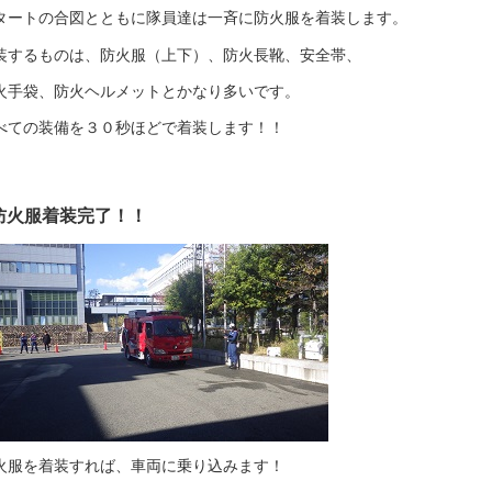
タートの合図とともに隊員達は一斉に防火服を着装します。
装するものは、防火服（上下）、防火長靴、安全帯、
火手袋、防火ヘルメットとかなり多いです。
べての装備を３０秒ほどで着装します！！
防火服着装完了！！
火服を着装すれば、車両に乗り込みます！