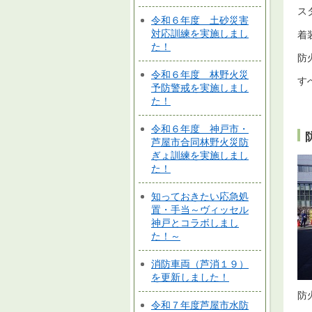
ス
令和６年度 土砂災害
対応訓練を実施しまし
着
た！
防
令和６年度 林野火災
す
予防警戒を実施しまし
た！
令和６年度 神戸市・
芦屋市合同林野火災防
ぎょ訓練を実施しまし
た！
知っておきたい応急処
置・手当～ヴィッセル
神戸とコラボしまし
た！～
消防車両（芦消１９）
を更新しました！
防
令和７年度芦屋市水防