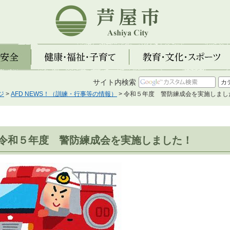
芦屋市
全
健康・福祉・子育て
教育・文化・スポーツ
サイト内検索
ジ
>
AFD NEWS！（訓練・行事等の情報）
> 令和５年度 警防練成会を実施しまし
令和５年度 警防練成会を実施しました！