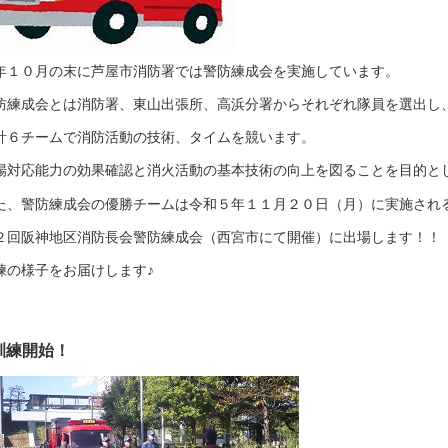
年１０月の末に芦屋市消防署では警防練成会を実施しています。
防練成会とは消防署、東山出張所、高浜分署からそれぞれ隊員を選出し
計６チームで消防活動の技術、タイムを競います。
場対応能力の効果確認と消火活動の基本技術の向上を図ることを目的と
た、警防練成会の優勝チームは令和５年１１月２０日（月）に実施され
２回阪神地区消防長会警防練成会（西宮市にて開催）に出場します！！
練の様子をお届けします♪
訓練開始！