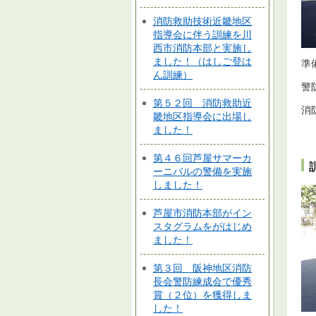
消防救助技術近畿地区
指導会に伴う訓練を川
西市消防本部と実施し
ました！（はしご登は
準
ん訓練）
警
第５２回 消防救助近
消
畿地区指導会に出場し
ました！
第４６回芦屋サマーカ
ーニバルの警備を実施
しました！
芦屋市消防本部がイン
スタグラムをがはじめ
ました！
第３回 阪神地区消防
長会警防練成会で優秀
賞（２位）を獲得しま
した！