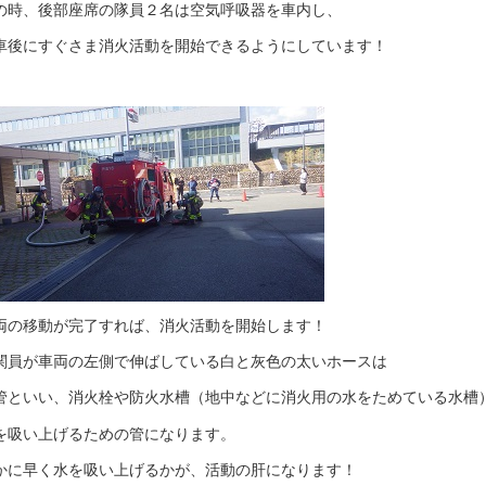
の時、後部座席の隊員２名は空気呼吸器を車内し、
車後にすぐさま消火活動を開始できるようにしています！
両の移動が完了すれば、消火活動を開始します！
関員が車両の左側で伸ばしている白と灰色の太いホースは
管といい、消火栓や防火水槽（地中などに消火用の水をためている水槽
を吸い上げるための管になります。
かに早く水を吸い上げるかが、活動の肝になります！