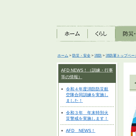
ホーム
くらし
防災・安
ホーム
>
防災・安全
>
消防
>
消防署トップペー
AFD NEWS！（訓練・行事
等の情報）
令和４年度消防防災航
空隊合同訓練を実施し
ました！
令和３年 年末特別火
災警戒を実施します！
AFD NEWS！