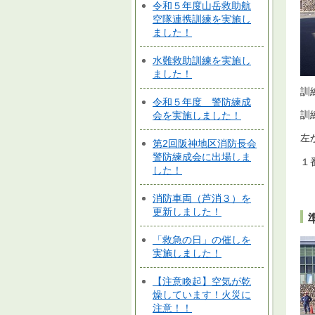
令和５年度山岳救助航
空隊連携訓練を実施し
ました！
水難救助訓練を実施し
ました！
訓
令和５年度 警防練成
訓
会を実施しました！
左
第2回阪神地区消防長会
警防練成会に出場しま
１
した！
消防車両（芦消３）を
更新しました！
「救急の日」の催しを
実施しました！
【注意喚起】空気が乾
燥しています！火災に
注意！！