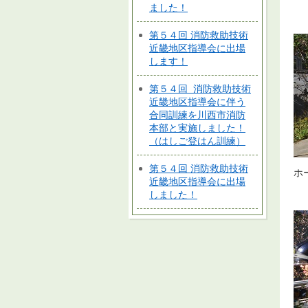
ました！
第５４回 消防救助技術
近畿地区指導会に出場
します！
第５４回 消防救助技術
近畿地区指導会に伴う
合同訓練を川西市消防
本部と実施しました！
（はしご登はん訓練）
第５４回 消防救助技術
ホ
近畿地区指導会に出場
しました！