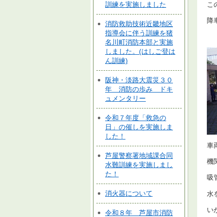
訓練を実施しました
こ
降
消防救助技術近畿地区
指導会に伴う訓練を猪
名川町消防本部と実施
しました。(はしご登は
ん訓練)
阪神・淡路大震災３０
年 消防の歩み ドキ
ュメンタリー
令和７年度「救急の
日」の催しを実施しま
した！
車
芦屋警察署地域課合同
機
水難訓練を実施しまし
た！
吸
消火器について
水
い
令和８年 芦屋市消防