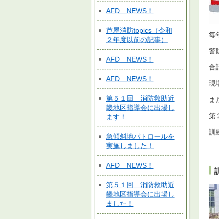
AFD NEWS！
芦屋消防topics（令和
毎
２年度以前の記事）
警
AFD NEWS！
合
AFD NEWS！
現
第５１回 消防救助近
ま
畿地区指導会に出場し
第
ます！
訓
急傾斜地パトロールを
実施しました！
AFD NEWS！
第５１回 消防救助近
畿地区指導会に出場し
ました！