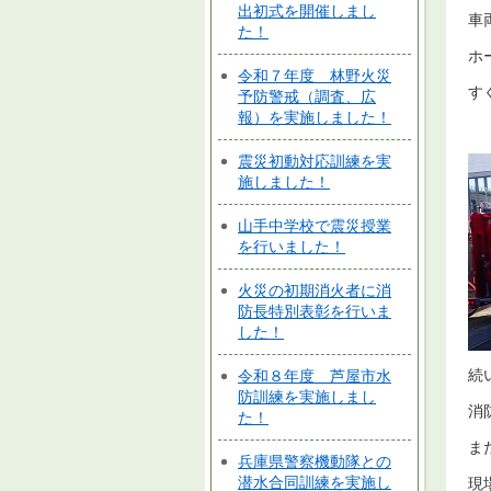
出初式を開催しまし
車
た！
ホ
令和７年度 林野火災
す
予防警戒（調査、広
報）を実施しました！
震災初動対応訓練を実
施しました！
山手中学校で震災授業
を行いました！
火災の初期消火者に消
防長特別表彰を行いま
した！
続
令和８年度 芦屋市水
防訓練を実施しまし
消
た！
ま
兵庫県警察機動隊との
潜水合同訓練を実施し
現