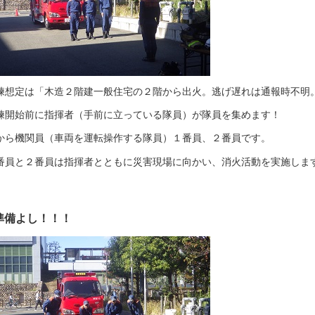
練想定は「木造２階建一般住宅の２階から出火。逃げ遅れは通報時不明
練開始前に指揮者（手前に立っている隊員）が隊員を集めます！
から機関員（車両を運転操作する隊員）１番員、２番員です。
番員と２番員は指揮者とともに災害現場に向かい、消火活動を実施しま
準備よし！！！