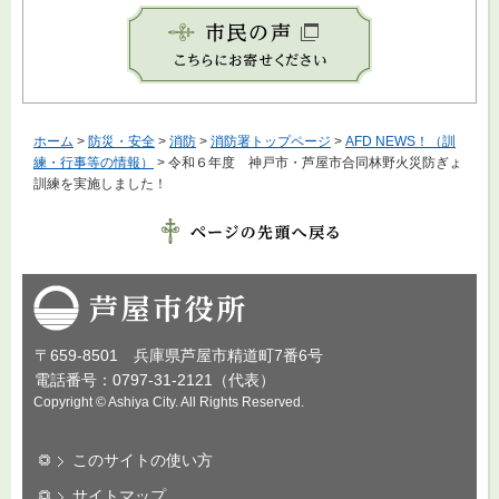
ホーム
>
防災・安全
>
消防
>
消防署トップページ
>
AFD NEWS！（訓
練・行事等の情報）
> 令和６年度 神戸市・芦屋市合同林野火災防ぎょ
訓練を実施しました！
芦屋市役所
〒659-8501 兵庫県芦屋市精道町7番6号
電話番号：0797-31-2121（代表）
Copyright © Ashiya City. All Rights Reserved.
このサイトの使い方
サイトマップ