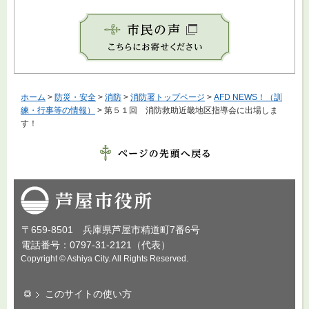
ホーム
>
防災・安全
>
消防
>
消防署トップページ
>
AFD NEWS！（訓
練・行事等の情報）
> 第５１回 消防救助近畿地区指導会に出場しま
す！
芦屋市役所
〒659-8501 兵庫県芦屋市精道町7番6号
電話番号：0797-31-2121（代表）
Copyright © Ashiya City. All Rights Reserved.
このサイトの使い方