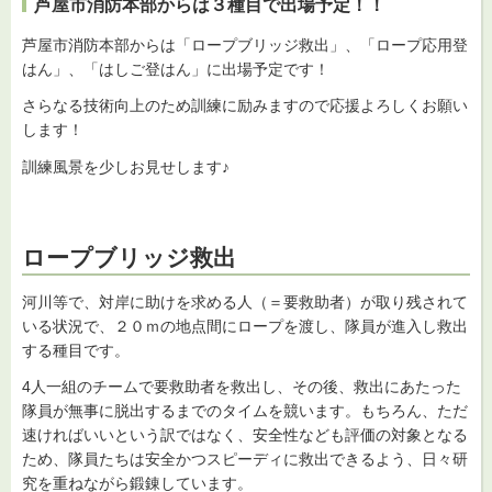
芦屋市消防本部からは３種目で出場予定！！
芦屋市消防本部からは「ロープブリッジ救出」、「ロープ応用登
はん」、「はしご登はん」に出場予定です！
さらなる技術向上のため訓練に励みますので応援よろしくお願い
します！
訓練風景を少しお見せします♪
ロープブリッジ救出
河川等で、対岸に助けを求める人（＝要救助者）が取り残されて
いる状況で、２０ｍの地点間にロープを渡し、隊員が進入し救出
する種目です。
4人一組のチームで要救助者を救出し、その後、救出にあたった
隊員が無事に脱出するまでのタイムを競います。もちろん、ただ
速ければいいという訳ではなく、安全性なども評価の対象となる
ため、隊員たちは安全かつスピーディに救出できるよう、日々研
究を重ねながら鍛錬しています。