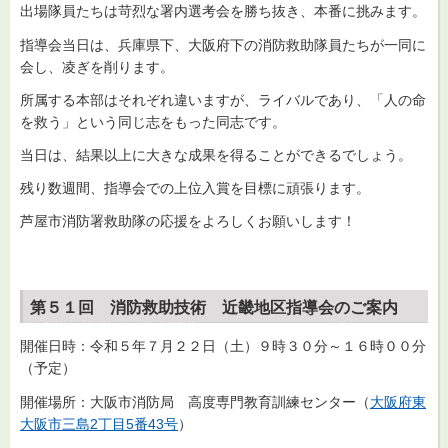
出場隊員たちは苛烈な署内選考会を勝ち抜き、本番に挑みます。
指導会当日は、兵庫県下、大阪府下の消防救助隊員たちが一同に
会し、凌ぎを削ります。
所属する本部はそれぞれ違いますが、ライバルであり、「人の命
を救う」という同じ志をもった同志です。
当日は、結果以上に大きな成果を得ることができるでしょう。
残り数週間、指導会での上位入賞を目標に頑張ります。
芦屋市消防署救助隊の応援をよろしくお願いします！
第５１回 消防救助技術 近畿地区指導会のご案内
開催日時：令和５年７月２２日（土）９時３０分～１６時００分
（予定）
開催場所：大阪市消防局 高度専門教育訓練センター（
大阪府東
大阪市三島2丁目5番43号
）