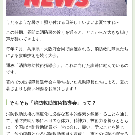
うだるような暑さ！照り付ける日差し！いよいよ夏ですね～
この時期、昼間に消防署の近くを通ると、どこからか大きな掛け
声が響いてきます。
毎年７月、兵庫県・大阪府合同で開催される、消防救助隊員たち
による救助技術を競う大会。
通称「消防救助技術指導会」。これに向けた訓練に励んでいるの
です。
署内での出場隊員選考会を勝ち抜いた救助隊員たちによる、夏の
暑さよりも熱い雄姿をお届けします！
そもそも「消防救助技術指導会」って？
消防救助技術の高度化に必要な基本的要素を錬磨することを通じ
て、消防救助活動に不可欠な体力、精神力、技術力を養うととも
に、全国の消防救助隊員が一堂に会し、競い、学ぶことを通じ
て、他の模範となる消防救助隊員を育成し、市民の消防の寄せる