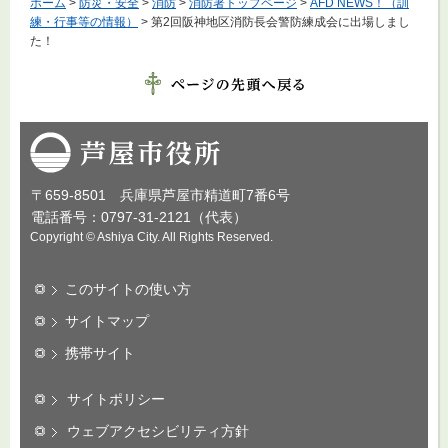
ホーム
>
防災・安全
>
消防
>
消防署トップページ
>
AFD NEWS！（訓
練・行事等の情報）
> 第2回阪神地区消防長会警防練成会に出場しまし
た！
芦屋市役所
〒659-8501 兵庫県芦屋市精道町7番6号
電話番号：0797-31-2121（代表）
Copyright © Ashiya City. All Rights Reserved.
このサイトの使い方
サイトマップ
携帯サイト
サイトポリシー
ウェブアクセシビリティ方針