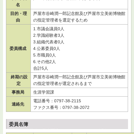
名
目的・理
芦屋市谷崎潤一郎記念館及び芦屋市立美術博物館
由
の指定管理者を選定するため
1.市議会議員0人
2.学識経験者3人
3.組織代表者0人
委員構成
4.公募委員0人
5.市職員0人
6.その他2人
合計5人
終期の設
芦屋市谷崎潤一郎記念館及び芦屋市立美術博物館
定
の指定管理者が選定されるまで
事務局
生涯学習課
電話番号：0797-38-2115
連絡先
ファクス番号：0797-38-2072
委員名簿