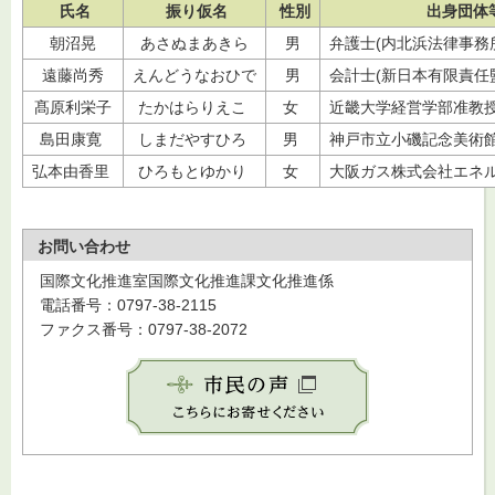
氏名
振り仮名
性別
出身団体
朝沼晃
あさぬまあきら
男
弁護士(内北浜法律事務
遠藤尚秀
えんどうなおひで
男
会計士(新日本有限責任
髙原利栄子
たかはらりえこ
女
近畿大学経営学部准教
島田康寛
しまだやすひろ
男
神戸市立小磯記念美術
弘本由香里
ひろもとゆかり
女
大阪ガス株式会社エネ
お問い合わせ
国際文化推進室国際文化推進課文化推進係
電話番号：0797-38-2115
ファクス番号：0797-38-2072