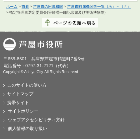
ホーム
>
市政
>
芦屋市の附属機関
>
芦屋市附属機関等一覧（あ）～（さ）
> 指定管理者選定委員会(谷崎潤一郎記念館及び美術博物館)
芦屋市役所
〒659-8501 兵庫県芦屋市精道町7番6号
電話番号：0797-31-2121（代表）
Copyright © Ashiya City. All Rights Reserved.
このサイトの使い方
サイトマップ
携帯サイト
サイトポリシー
ウェブアクセシビリティ方針
個人情報の取り扱い