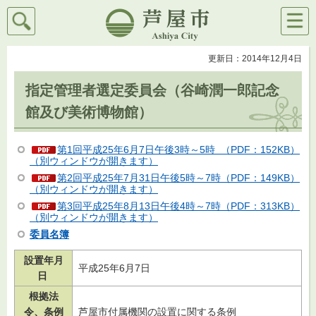
検索
メニ
芦屋市
ュー
更新日：2014年12月4日
指定管理者選定委員会（谷崎潤一郎記念
館及び美術博物館）
第1回平成25年6月7日午後3時～5時 （PDF：152KB）
（別ウィンドウが開きます）
第2回平成25年7月31日午後5時～7時（PDF：149KB）
（別ウィンドウが開きます）
第3回平成25年8月13日午後4時～7時（PDF：313KB）
（別ウィンドウが開きます）
委員名簿
設置年月
平成25年6月7日
日
根拠法
令、条例
芦屋市付属機関の設置に関する条例