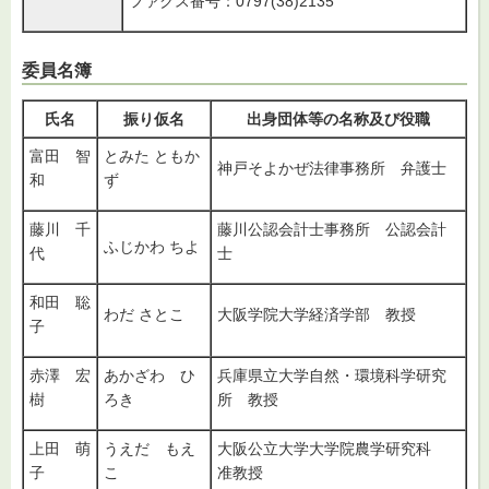
ファクス番号：0797(38)2135
委員名簿
氏名
振り仮名
出身団体等の名称及び役職
富田 智
とみた ともか
神戸そよかぜ法律事務所 弁護士
和
ず
藤川 千
藤川公認会計士事務所 公認会計
ふじかわ ちよ
代
士
和田 聡
わだ さとこ
大阪学院大学経済学部 教授
子
赤澤 宏
あかざわ ひ
兵庫県立大学自然・環境科学研究
樹
ろき
所 教授
上田 萌
うえだ もえ
大阪公立大学大学院農学研究科
子
こ
准教授