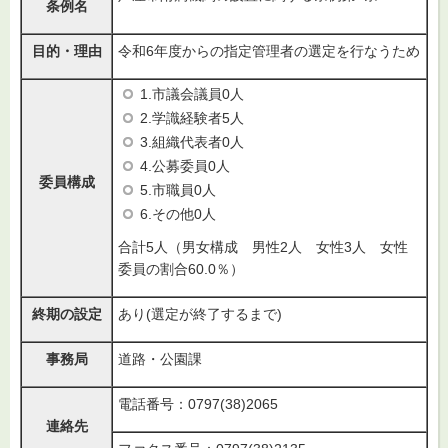
条例名
目的・理由
令和6年度からの指定管理者の選定を行なうため
1.市議会議員0人
2.学識経験者5人
3.組織代表者0人
4.公募委員0人
委員構成
5.市職員0人
6.その他0人
合計5人（男女構成 男性2人 女性3人 女性
委員の割合60.0％）
終期の設定
あり(選定が終了するまで)
事務局
道路・公園課
電話番号：0797(38)2065
連絡先