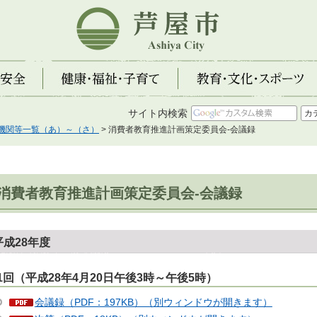
芦屋市
全
健康・福祉・子育て
教育・文化・スポーツ
サイト内検索
機関等一覧（あ）～（さ）
> 消費者教育推進計画策定委員会-会議録
消費者教育推進計画策定委員会-会議録
平成28年度
1回（平成28年4月20日午後3時～午後5時）
会議録（PDF：197KB）（別ウィンドウが開きます）