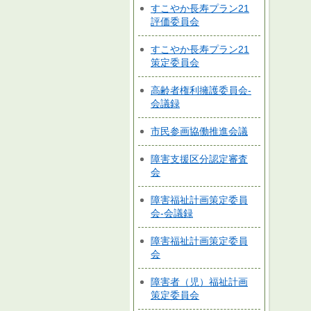
すこやか長寿プラン21
評価委員会
すこやか長寿プラン21
策定委員会
高齢者権利擁護委員会-
会議録
市民参画協働推進会議
障害支援区分認定審査
会
障害福祉計画策定委員
会-会議録
障害福祉計画策定委員
会
障害者（児）福祉計画
策定委員会