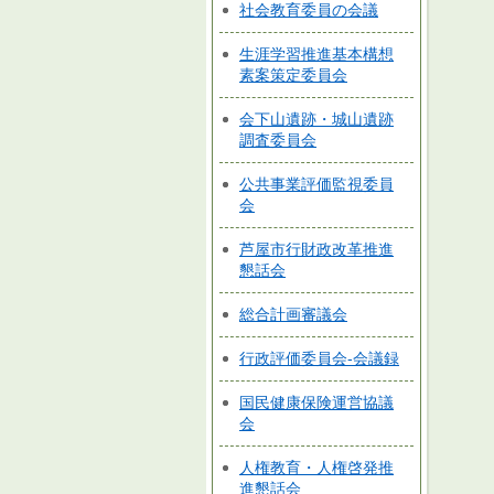
社会教育委員の会議
生涯学習推進基本構想
素案策定委員会
会下山遺跡・城山遺跡
調査委員会
公共事業評価監視委員
会
芦屋市行財政改革推進
懇話会
総合計画審議会
行政評価委員会-会議録
国民健康保険運営協議
会
人権教育・人権啓発推
進懇話会