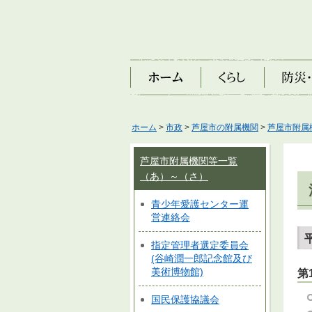
ホーム
くらし
防災・安
ホーム
>
市政
>
芦屋市の附属機関
>
芦屋市附属
芦屋市附属機関等一覧
（あ）～（さ）
青少年愛護センター運
営連絡会
指定管理者選定委員会
(谷崎潤一郎記念館及び
美術博物館)
第
国民保護協議会