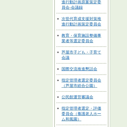
進行動計画原案策定委
員会-会議録
次世代育成支援対策推
進行動計画策定委員会
教育・保育施設整備事
業者等選定委員会
芦屋市子ども・子育て
会議
国際交流推進懇話会
指定管理者選定委員会
（芦屋市総合公園）
公民館運営審議会
指定管理者選定・評価
委員会（養護老人ホー
ム和風園）