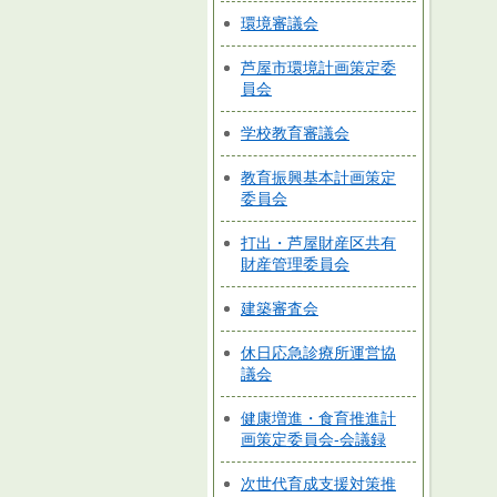
環境審議会
芦屋市環境計画策定委
員会
学校教育審議会
教育振興基本計画策定
委員会
打出・芦屋財産区共有
財産管理委員会
建築審査会
休日応急診療所運営協
議会
健康増進・食育推進計
画策定委員会-会議録
次世代育成支援対策推