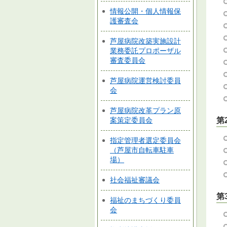
情報公開・個人情報保
護審査会
芦屋病院改築実施設計
業務委託プロポーザル
審査委員会
芦屋病院運営検討委員
会
芦屋病院改革プラン原
案策定委員会
第
指定管理者選定委員会
（芦屋市自転車駐車
場）
社会福祉審議会
第
福祉のまちづくり委員
会