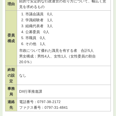
続的で安定的な行政運営の在り方について、幅広く意
理由
見を求めるもの
市議会議員 0人
学識経験者 1人
組織代表者 3人
公募委員 0人
委員
市職員 0人
構成
その他 1人
市政について優れた識見を有する者 合計5人
男女構成：男性4人、女性1人（女性委員の割合
20.0％）
終期
の設
なし
定
事務
DX行革推進課
局
連絡
電話番号：0797-38-2172
先
ファクス番号：0797-31-4841