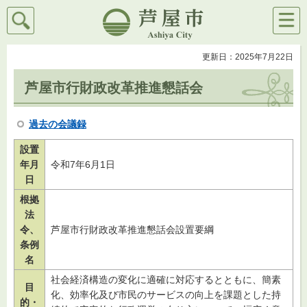
検索
メニ
芦屋市
ュー
更新日：2025年7月22日
芦屋市行財政改革推進懇話会
過去の会議録
設置
年月
令和7年6月1日
日
根拠
法
令、
芦屋市行財政改革推進懇話会設置要綱
条例
名
社会経済構造の変化に適確に対応するとともに、簡素
目
化、効率化及び市民のサービスの向上を課題とした持
的・