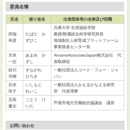
委員名簿
氏名
振り仮名
出身団体等の名称及び役職
兵庫大学 生涯福祉学部
田端
たばた か
教授/附属総合科学研究所長
和彦
ずひこ
地域創生人材育成プラットフォーム
事業推進センター長
天米
あまめ か
AmameAssociateJapan株式会社 代
一志
ずし
表取締役
砂川
すながわ
一般社団法人コード・フォー・ジャ
洋輝
ひろき
パン
石本
いしもと
一般社団法人かえるかなえる研究
玲子
れいこ
所 代表理事
五島
ごとう け
芦屋市地方労働組合協議会 議長
慶太
いた
お問い合わせ