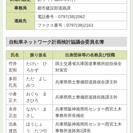
事務局
都市建設部道路課
電話番号：0797(38)2062
連絡先
ファクス番号：0797(38)2163
自転車ネットワーク計画検討協議会委員名簿
氏名
振り仮名
出身団体等の名称及び役職
竹井
たけい ひ
国土交通省兵庫国道事務所総括保全
宏和
ろかず
対策官
多田
ただ よし
兵庫県県土整備部道路保全課主幹
孔充
みつ
小倉
おぐら ま
兵庫県県土整備部道路街路課主幹
正大
さひろ
永井
ながい ま
兵庫県阪神南県民センター西宮土木
正志
さし
事務所所長補佐
北条
ほうじょ
兵庫県阪神南県民センター西宮土木
達也
う たつや
事務所道路第2課長