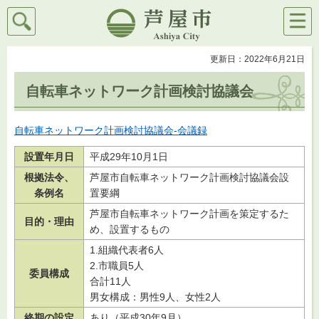
検索
メニ
芦屋市
ュー
更新日：2022年6月21日
自転車ネットワーク計画検討協議会
自転車ネットワーク計画検討協議会-会議録
設置年月日
平成29年10月1日
根拠法令、
芦屋市自転車ネットワーク計画検討協議会設
条例名
置要綱
芦屋市自転車ネットワーク計画を策定するた
目的・理由
め、設置するもの
1.組織代表者6人
2.市職員5人
委員構成
合計11人
男女構成：男性9人、女性2人
終期の設定
あり（平成30年9月）