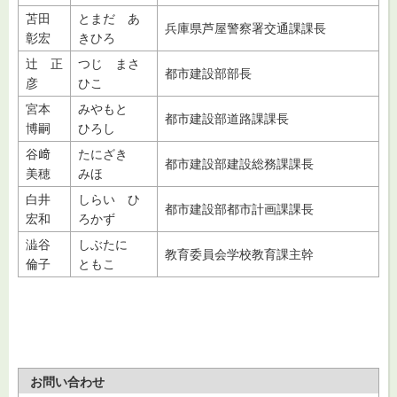
苫田
とまだ あ
兵庫県芦屋警察署交通課課長
彰宏
きひろ
辻 正
つじ まさ
都市建設部部長
彦
ひこ
宮本
みやもと
都市建設部道路課課長
博嗣
ひろし
谷﨑
たにざき
都市建設部建設総務課課長
美穂
みほ
白井
しらい ひ
都市建設部都市計画課課長
宏和
ろかず
澁谷
しぶたに
教育委員会学校教育課主幹
倫子
ともこ
お問い合わせ