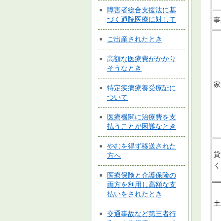
障害者総合支援法に基
づく通院医療に対して
事
ご出産されたとき
高額な医療費がかかり
そうなとき
家
特定疾病療養受療証に
ついて
医療機関に治療費を支
払うことが困難なとき
やむを得ず移送された
貸
方へ
く
医療保険と介護保険の
両方を利用し高額な支
払いをされたとき
土
交通事故など第三者行