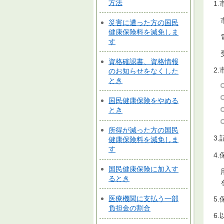
方法
1
災害に遭った方の国民
健康保険料を減免しま
す
資格確認書、資格情報
2
のお知らせをなくした
とき
国民健康保険をやめる
とき
所得が減った方の国民
3
健康保険料を減免しま
す
4
国民健康保険に加入す
るとき
医療機関に支払う一部
5
負担金の割合
6