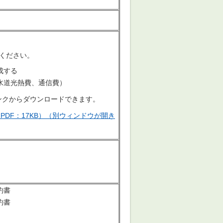
ください。
成する
水道光熱費、通信費）
ンクからダウンロードできます。
DF：17KB）（別ウィンドウが開き
約書
約書