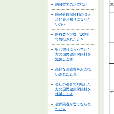
納付書でのお支払い
就
国民健康保険料の収入
済額をお知りになりた
い方へ
医療費を実費（10割）
で負担されたとき
収容施設に入っていた
方の国民健康保険料を
減免します
高額な医療費をお支払
いされたとき
会社の都合で離職した
方の国民健康保険料を
事
軽減します
被保険者が亡くなられ
たとき