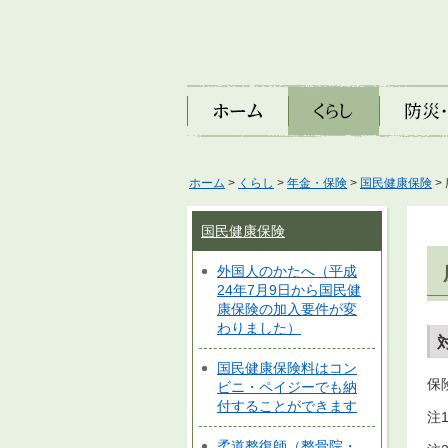
ホーム
くらし
防災・安
ホーム
>
くらし
>
年金・保険
>
国民健康保険
>
国民健康保険
外国人のかたへ（平成
24年7月9日から国民健
康保険の加入要件が変
わりました）
国民健康保険料はコン
保
ビニ・ペイジーでも納
付することができます
注
柔道整復師（整骨院・