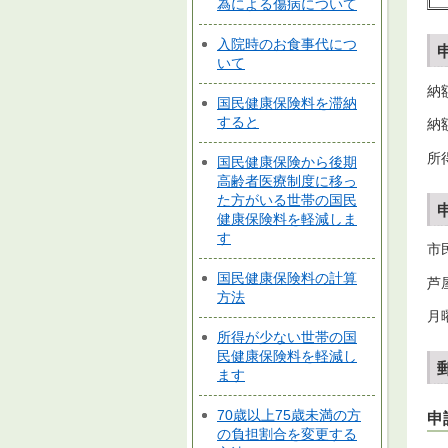
為による傷病について
入院時のお食事代につ
いて
納
国民健康保険料を滞納
すると
納
所
国民健康保険から後期
高齢者医療制度に移っ
た方がいる世帯の国民
健康保険料を軽減しま
す
市
国民健康保険料の計算
芦
方法
月
所得が少ない世帯の国
民健康保険料を軽減し
ます
70歳以上75歳未満の方
申
の負担割合を変更する