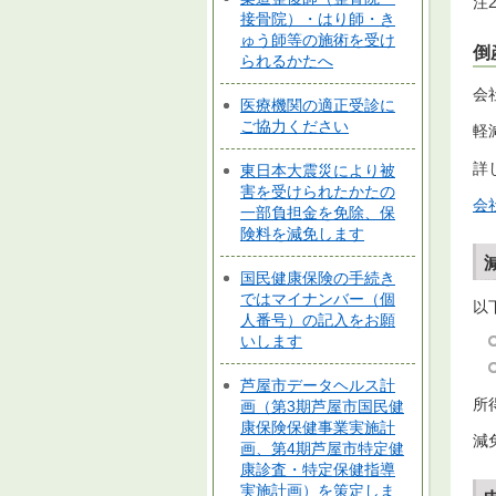
注
接骨院）・はり師・き
ゅう師等の施術を受け
倒
られるかたへ
会
医療機関の適正受診に
ご協力ください
軽
詳
東日本大震災により被
害を受けられたかたの
会
一部負担金を免除、保
険料を減免します
国民健康保険の手続き
ではマイナンバー（個
以
人番号）の記入をお願
いします
芦屋市データヘルス計
所
画（第3期芦屋市国民健
康保険保健事業実施計
減
画、第4期芦屋市特定健
康診査・特定保健指導
実施計画）を策定しま