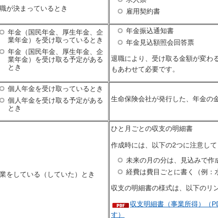
職が決まっているとき
雇用契約書
年金振込通知書
年金（国民年金、厚生年金、企
業年金）を受け取っているとき
年金見込額照会回答票
年金（国民年金、厚生年金、企
退職により、受け取る金額が変わ
業年金）を受け取る予定がある
とき
もあわせて必要です。
個人年金を受け取っているとき
生命保険会社が発行した、年金の
個人年金を受け取る予定がある
とき
ひと月ごとの収支の明細書
作成時には、以下の2つに注意して
未来の月の分は、見込みで作
経費は費目ごとに書く（例：
業をしている（していた）とき
収支の明細書の様式は、以下のリ
収支明細書（事業所得）（PD
す）