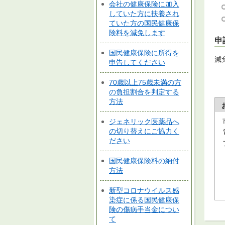
会社の健康保険に加入
していた方に扶養され
ていた方の国民健康保
険料を減免します
申
国民健康保険に所得を
減
申告してください
70歳以上75歳未満の方
の負担割合を判定する
方法
ジェネリック医薬品へ
の切り替えにご協力く
ださい
国民健康保険料の納付
方法
新型コロナウイルス感
染症に係る国民健康保
険の傷病手当金につい
て