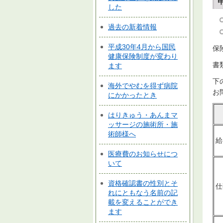
した
過去の新着情報
平成30年4月から国民
保
健康保険制度が変わり
書
ます
下
海外でやむを得ず病院
お
にかかったとき
はりきゅう・あんまマ
ッサージの施術所・施
術師様へ
給
医療費のお知らせにつ
いて
資格確認書の性別とそ
仕
れにともなう名前の記
載を変えることができ
ます