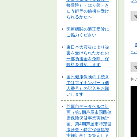
ン
接骨院）・はり師・き
ゅう師等の施術を受け
られるかたへ
医療機関の適正受診に
ご協力ください
東日本大震災により被
へ
害を受けられたかたの
一部負担金を免除、保
険料を減免します
国民健康保険の手続き
何
ではマイナンバー（個
人番号）の記入をお願
いします
芦屋市データヘルス計
画（第3期芦屋市国民健
康保険保健事業実施計
画、第4期芦屋市特定健
康診査・特定保健指導
実施計画）を策定しま