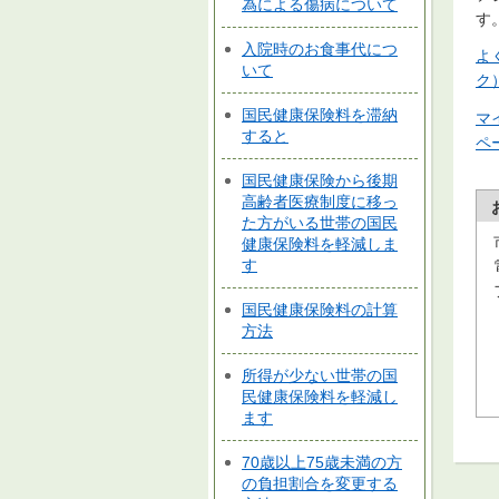
為による傷病について
す
入院時のお食事代につ
よ
いて
ク
国民健康保険料を滞納
マ
すると
ペ
国民健康保険から後期
高齢者医療制度に移っ
た方がいる世帯の国民
健康保険料を軽減しま
す
国民健康保険料の計算
方法
所得が少ない世帯の国
民健康保険料を軽減し
ます
70歳以上75歳未満の方
の負担割合を変更する