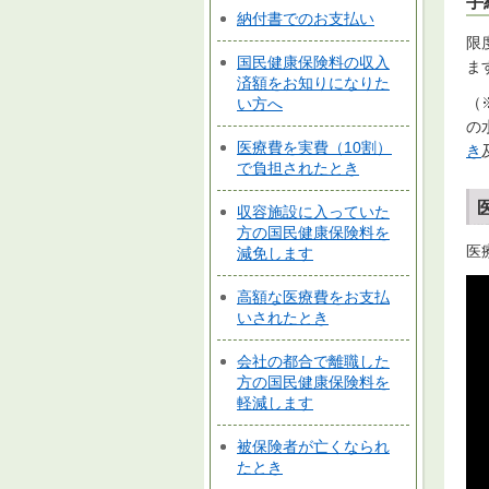
手
納付書でのお支払い
限
国民健康保険料の収入
ま
済額をお知りになりた
（
い方へ
の
医療費を実費（10割）
き
で負担されたとき
収容施設に入っていた
方の国民健康保険料を
医
減免します
高額な医療費をお支払
いされたとき
会社の都合で離職した
方の国民健康保険料を
軽減します
被保険者が亡くなられ
たとき