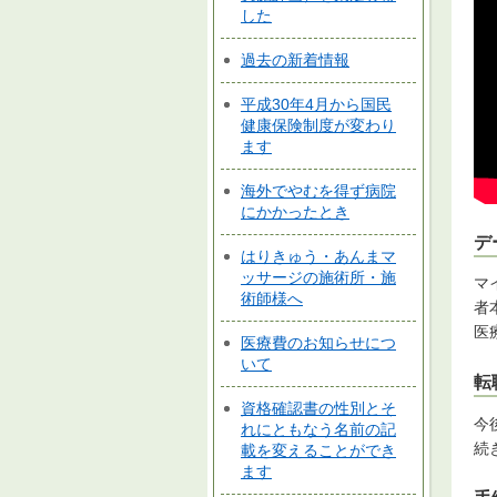
した
過去の新着情報
平成30年4月から国民
健康保険制度が変わり
ます
海外でやむを得ず病院
にかかったとき
デ
はりきゅう・あんまマ
ッサージの施術所・施
マ
術師様へ
者
医
医療費のお知らせにつ
いて
転
資格確認書の性別とそ
今
れにともなう名前の記
続
載を変えることができ
ます