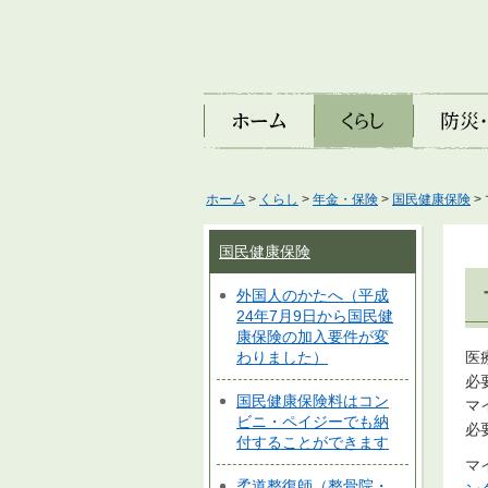
ホーム
くらし
防災・安
ホーム
>
くらし
>
年金・保険
>
国民健康保険
>
国民健康保険
外国人のかたへ（平成
24年7月9日から国民健
康保険の加入要件が変
医
わりました）
必
国民健康保険料はコン
マ
ビニ・ペイジーでも納
必
付することができます
マ
柔道整復師（整骨院・