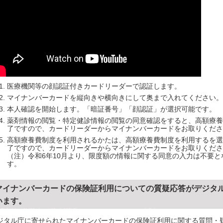
医療機関等の顔認証付きカードリーダーで認証します。
マイナンバーカードを縦向きや横向きにして奥まで入れてください。
本人確認を開始します。「暗証番号」「顔認証」が選択可能です。
薬剤情報の閲覧・特定健診情報の閲覧の同意確認をすると、高額療養
了ですので、カードリーダーからマイナンバーカードをお取りくださ
高額療養費制度を利用されるかたは、高額療養費制度を利用するを選
了ですので、カードリーダーからマイナンバーカードをお取りくださ
（注）令和6年10月より、限度額の情報に関する同意の入力は不要
す。
マイナンバーカードの保険証利用についての質疑応答がデジタ
います。
ジタル庁に寄せられたマイナンバーカードの保険証利用に関する質問・