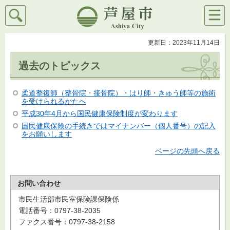
検索
メニ
芦屋市
ュー
更新日：2023年11月14日
過去のトピックス
柔道整復師（整骨院・接骨院）・はり師・きゅう師等の施術
を受けられるかたへ
平成30年4月から国民健康保険制度が変わります
国民健康保険の手続きではマイナンバー（個人番号）の記入
をお願いします
ページの先頭へ戻る
お問い合わせ
市民生活部市民室保険課保険係
電話番号：0797-38-2035
ファクス番号：0797-38-2158