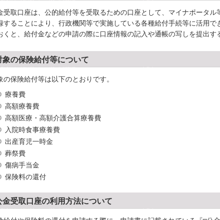
金受取口座は、公的給付等を受取るための口座として、マイナポータル
録することにより、行政機関等で実施している各種給付手続等に活用で
おくと、給付金などの申請の際に口座情報の記入や通帳の写しを提出す
対象の保険給付等について
象の保険給付等は以下のとおりです。
療養費
高額療養費
高額医療・高額介護合算療養費
入院時食事療養費
出産育児一時金
葬祭費
傷病手当金
保険料の還付
公金受取口座の利用方法について