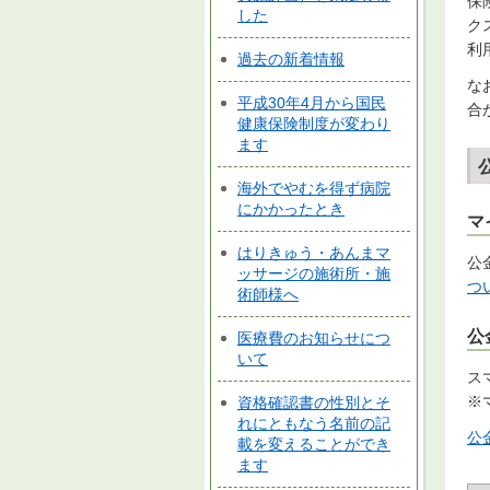
保
した
ク
利
過去の新着情報
な
平成30年4月から国民
合
健康保険制度が変わり
ます
海外でやむを得ず病院
にかかったとき
マ
はりきゅう・あんまマ
公
ッサージの施術所・施
つ
術師様へ
公
医療費のお知らせにつ
いて
ス
※
資格確認書の性別とそ
れにともなう名前の記
公
載を変えることができ
ます