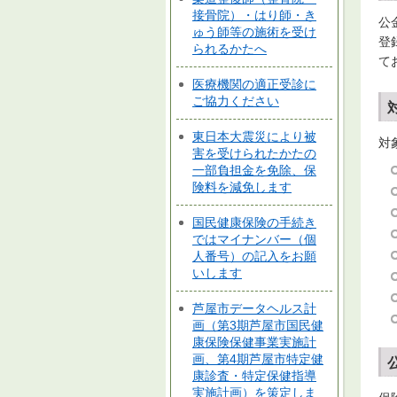
接骨院）・はり師・き
公
ゅう師等の施術を受け
登
られるかたへ
て
医療機関の適正受診に
ご協力ください
東日本大震災により被
対
害を受けられたかたの
一部負担金を免除、保
険料を減免します
国民健康保険の手続き
ではマイナンバー（個
人番号）の記入をお願
いします
芦屋市データヘルス計
画（第3期芦屋市国民健
康保険保健事業実施計
画、第4期芦屋市特定健
康診査・特定保健指導
実施計画）を策定しま