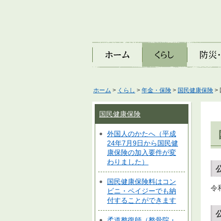
ホーム
くらし
防災・安
ホーム
>
くらし
>
年金・保険
>
国民健康保険
>
国民健康保険
外国人のかたへ（平成
24年7月9日から国民健
康保険の加入要件が変
わりました）
国民健康保険料はコン
令
ビニ・ペイジーでも納
付することができます
柔道整復師（整骨院・