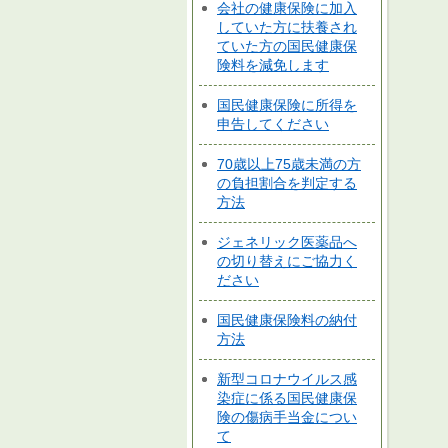
会社の健康保険に加入
していた方に扶養され
ていた方の国民健康保
険料を減免します
国民健康保険に所得を
申告してください
70歳以上75歳未満の方
の負担割合を判定する
方法
ジェネリック医薬品へ
の切り替えにご協力く
ださい
国民健康保険料の納付
方法
新型コロナウイルス感
染症に係る国民健康保
険の傷病手当金につい
て