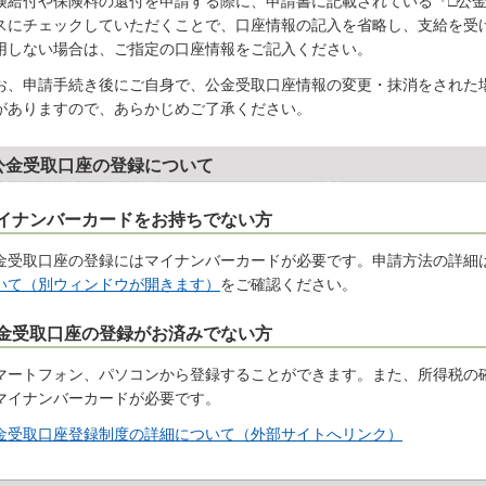
険給付や保険料の還付を申請する際に、申請書に記載されている『□公
スにチェックしていただくことで、口座情報の記入を省略し、支給を受
用しない場合は、ご指定の口座情報をご記入ください。
お、申請手続き後にご自身で、公金受取口座情報の変更・抹消をされた
がありますので、あらかじめご了承ください。
公金受取口座の登録について
イナンバーカードをお持ちでない方
金受取口座の登録にはマイナンバーカードが必要です。申請方法の詳細
いて（別ウィンドウが開きます）
をご確認ください。
金受取口座の登録がお済みでない方
マートフォン、パソコンから登録することができます。また、所得税の
マイナンバーカードが必要です。
金受取口座登録制度の詳細について（外部サイトへリンク）